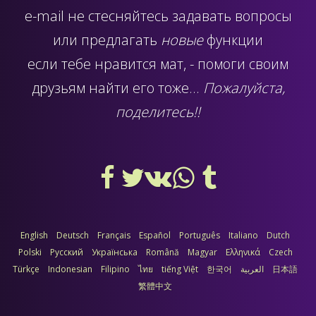
e-mail
не стесняйтесь задавать вопросы
или предлагать
новые
функции
если тебе нравится мат, - помоги своим
друзьям найти его тоже...
Пожалуйста,
поделитесь!!
English
Deutsch
Français
Español
Português
Italiano
Dutch
Polski
Русский
Українська
Română
Magyar
Ελληνικά
Czech
Türkçe
Indonesian
Filipino
ไทย
tiếng Việt
한국어
العربية
日本語
繁體中文