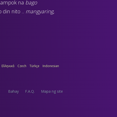
 tampok na
bago
din nito ..
mangyaring,
Ελληνικά
Czech
Türkçe
Indonesian
Bahay
F.A.Q.
Mapa ng site