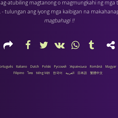
g-atubiling magtanong o magmungkahi ng mga
- tulungan ang iyong mga kaibigan na makahanap 
magbahagi !!
ortuguês
Italiano
Dutch
Polski
Русский
Українська
Română
Magyar
Filipino
ไทย
tiếng Việt
한국어
العربية
日本語
繁體中文