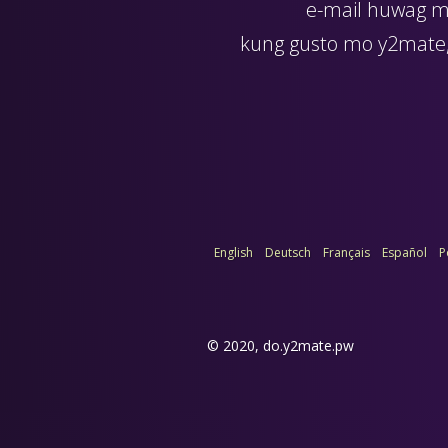
e-mail
huwag ma
kung gusto mo y2mate, 
English
Deutsch
Français
Español
P
© 2020,
do.y2mate.pw