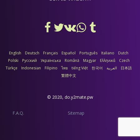
English
Deutsch
Français
Español
Português
Italiano
Dutch
Polski
Русский
Українська
Română
Magyar
Ελληνικά
Czech
Türkçe
Indonesian
Filipino
ไทย
tiếng Việt
한국어
العربية
日本語
繁體中文
© 2020,
do.y2mate.pw
F.A.Q.
Sitemap