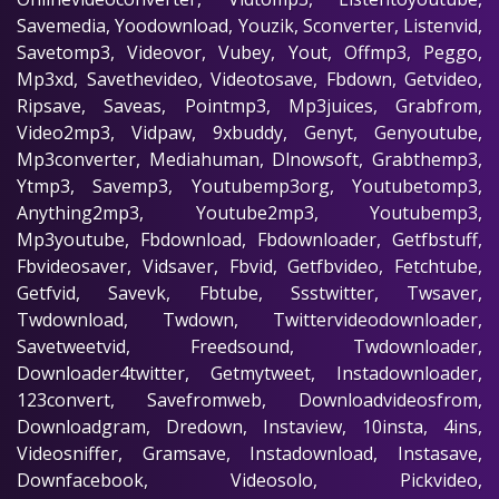
Savemedia, Yoodownload, Youzik, Sconverter, Listenvid,
Savetomp3, Videovor, Vubey, Yout, Offmp3, Peggo,
Mp3xd, Savethevideo, Videotosave, Fbdown, Getvideo,
Ripsave, Saveas, Pointmp3, Mp3juices, Grabfrom,
Video2mp3, Vidpaw, 9xbuddy, Genyt, Genyoutube,
Mp3converter, Mediahuman, Dlnowsoft, Grabthemp3,
Ytmp3, Savemp3, Youtubemp3org, Youtubetomp3,
Anything2mp3, Youtube2mp3, Youtubemp3,
Mp3youtube, Fbdownload, Fbdownloader, Getfbstuff,
Fbvideosaver, Vidsaver, Fbvid, Getfbvideo, Fetchtube,
Getfvid, Savevk, Fbtube, Ssstwitter, Twsaver,
Twdownload, Twdown, Twittervideodownloader,
Savetweetvid, Freedsound, Twdownloader,
Downloader4twitter, Getmytweet, Instadownloader,
123convert, Savefromweb, Downloadvideosfrom,
Downloadgram, Dredown, Instaview, 10insta, 4ins,
Videosniffer, Gramsave, Instadownload, Instasave,
Downfacebook, Videosolo, Pickvideo,