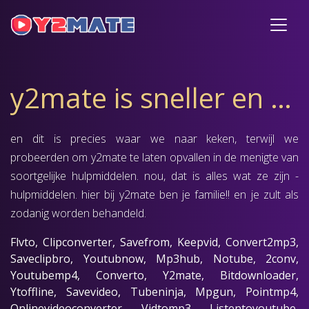
y2mate is sneller en beter dan deze sites
en dit is precies waar we naar keken, terwijl we
probeerden om y2mate te laten opvallen in de menigte van
soortgelijke hulpmiddelen. nou, dat is alles wat ze zijn -
hulpmiddelen. hier bij y2mate ben je familie!! en je zult als
zodanig worden behandeld.
Flvto, Clipconverter, Savefrom, Keepvid, Convert2mp3,
Saveclipbro, Youtubnow, Mp3hub, Notube, 2conv,
Youtubemp4, Converto, Y2mate, Bitdownloader,
Ytoffline, Savevideo, Tubeninja, Mpgun, Pointmp4,
Onlinevideoconverter, Vidtomp3, Listentoyoutube,